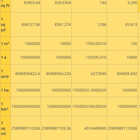
1
92903.04
929.0304
144
9.290
sq ft
1
sq
836127.36
8361.274
1296
83.613
yd
1
m²
1000000
10000
1550.00310
100
1
a
100000000
1000000
155000.310
10000
1
4046856422.4
40468564.224
6272640
404685.642
acre
1
ha
10000000000
100000000
15500031.0000620
1000000
1
1000000000000
10000000000
1550003100.00620
100000000
km²
1
sq
2589988110336
25899881103.36
4014489600
258998811.0336
mi