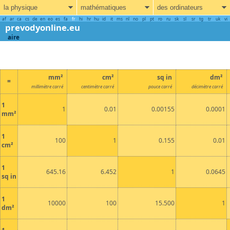
la physique
mathématiques
des ordinateurs
af
ar
ca
cs
de
en
eo
es
fa
fr
hi
hr
hu
id
it
ms
nl
no
pl
pt
ro
ru
sk
sl
sr
tg
tr
uk
vi
prevodyonline.eu
aire
mm²
cm²
sq in
dm²
=
millimètre carré
centimètre carré
pouce carré
décimètre carré
1
1
0.01
0.00155
0.0001
mm²
1
100
1
0.155
0.01
cm²
1
645.16
6.452
1
0.0645
sq in
1
10000
100
15.500
1
dm²