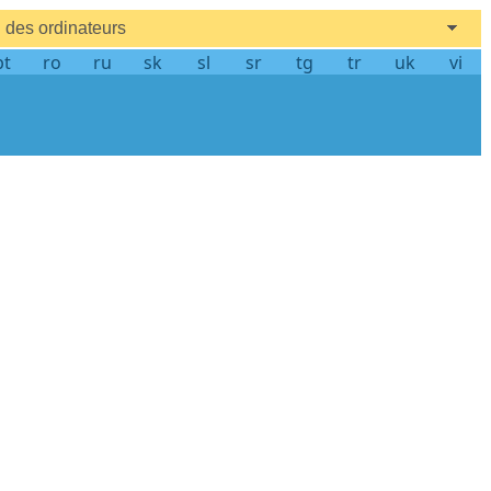
des ordinateurs
pt
ro
ru
sk
sl
sr
tg
tr
uk
vi