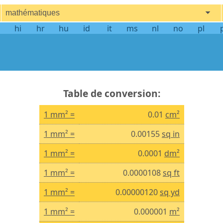
mathématiques
hi
hr
hu
id
it
ms
nl
no
pl
Table de conversion:
1 mm² =
0.01
cm²
1 mm² =
0.00155
sq in
1 mm² =
0.0001
dm²
1 mm² =
0.0000108
sq ft
1 mm² =
0.00000120
sq yd
1 mm² =
0.000001
m²