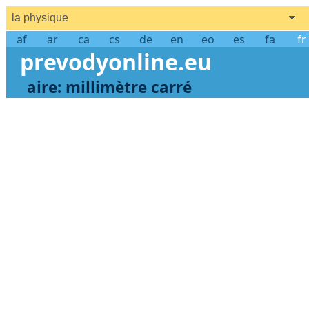
la physique
af
ar
ca
cs
de
en
eo
es
fa
fr
prevodyonline.eu
aire: millimètre carré