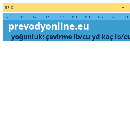
fizik
af
ar
ca
cs
de
en
eo
es
fa
fr
prevodyonline.eu
yoğunluk: çevirme lb/cu yd kaç lb/cu