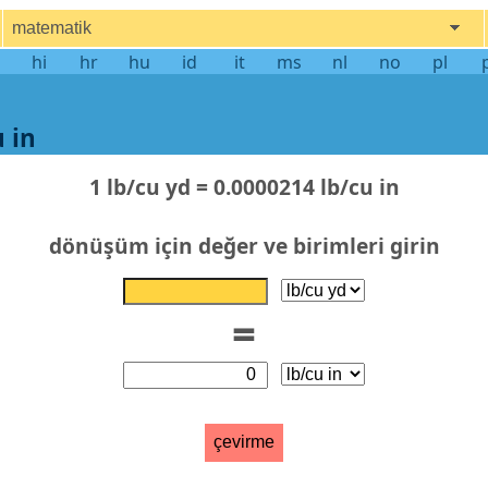
matematik
hi
hr
hu
id
it
ms
nl
no
pl
 in
1 lb/cu yd = 0.0000214 lb/cu in
dönüşüm için değer ve birimleri girin
=
çevirme