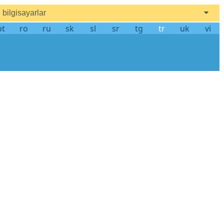
bilgisayarlar
pt
ro
ru
sk
sl
sr
tg
tr
uk
vi