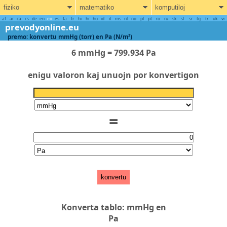
fiziko
matematiko
komputiloj
af
ar
ca
cs
de
en
eo
es
fa
fr
hi
hr
hu
id
it
ms
nl
no
pl
pt
ro
ru
sk
sl
sr
tg
tr
uk
vi
prevodyonline.eu
premo: konvertu mmHg (torr) en Pa (N/m²)
6 mmHg = 799.934 Pa
enigu valoron kaj unuojn por konvertigon
=
konvertu
Konverta tablo: mmHg en
Pa