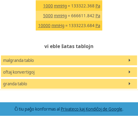
1000
mmHg
= 133322.368
Pa
5000
mmHg
= 666611.842
Pa
10000
mmHg
= 1333223.684
Pa
vi eble ŝatas tablojn
malgranda tablo
oftaj konvertigoj
granda tablo
Ĉi tiu paĝo konformas al
Privateco kaj Kondiĉoj de Google
.