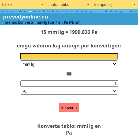
fiziko
matematiko
komputiloj
af
ar
ca
cs
de
en
eo
es
fa
fr
hi
hr
hu
id
it
ms
nl
no
pl
pt
ro
ru
sk
sl
sr
tg
tr
uk
vi
prevodyonline.eu
premo: konvertu mmHg (torr) en Pa (N/m²)
15 mmHg = 1999.836 Pa
enigu valoron kaj unuojn por konvertigon
=
konvertu
Konverta tablo: mmHg en
Pa