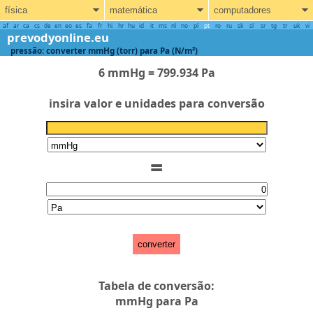
física
matemática
computadores
af
ar
ca
cs
de
en
eo
es
fa
fr
hi
hr
hu
id
it
ms
nl
no
pl
pt
ro
ru
sk
sl
sr
tg
tr
uk
vi
prevodyonline.eu
pressão: converter mmHg (torr) para Pa (N/m²)
6 mmHg = 799.934 Pa
insira valor e unidades para conversão
=
converter
Tabela de conversão:
mmHg para Pa