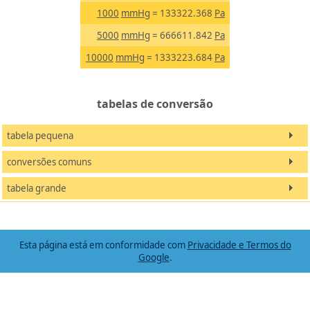
1000
mmHg
= 133322.368
Pa
5000
mmHg
= 666611.842
Pa
10000
mmHg
= 1333223.684
Pa
tabelas de conversão
tabela pequena
conversões comuns
tabela grande
Esta página está em conformidade com
Privacidade e Termos do
Google
.