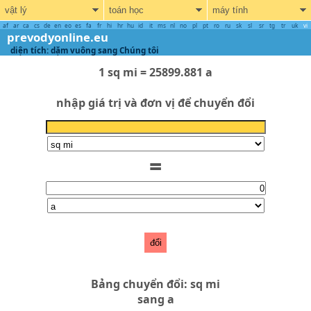
vật lý
toán học
máy tính
af
ar
ca
cs
de
en
eo
es
fa
fr
hi
hr
hu
id
it
ms
nl
no
pl
pt
ro
ru
sk
sl
sr
tg
tr
uk
vi
prevodyonline.eu
diện tích: dặm vuông sang Chúng tôi
1 sq mi = 25899.881 a
nhập giá trị và đơn vị để chuyển đổi
=
đổi
Bảng chuyển đổi: sq mi
sang a