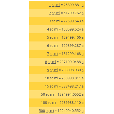
1
sq mi
= 25899.881
a
2
sq mi
= 51799.762
a
3
sq mi
= 77699.643
a
4
sq mi
= 103599.524
a
5
sq mi
= 129499.406
a
6
sq mi
= 155399.287
a
7
sq mi
= 181299.168
a
8
sq mi
= 207199.0488
a
9
sq mi
= 233098.930
a
10
sq mi
= 258998.811
a
15
sq mi
= 388498.217
a
50
sq mi
= 1294994.0552
a
100
sq mi
= 2589988.110
a
500
sq mi
= 12949940.552
a