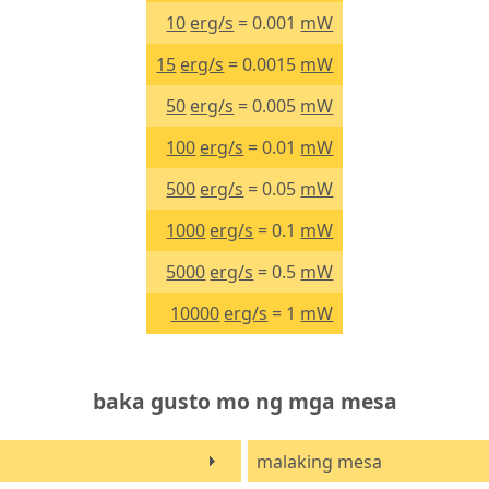
10
erg/s
= 0.001
mW
15
erg/s
= 0.0015
mW
50
erg/s
= 0.005
mW
100
erg/s
= 0.01
mW
500
erg/s
= 0.05
mW
1000
erg/s
= 0.1
mW
5000
erg/s
= 0.5
mW
10000
erg/s
= 1
mW
baka gusto mo ng mga mesa
malaking mesa