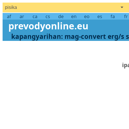
pisika
af
ar
ca
cs
de
en
eo
es
fa
fr
prevodyonline.eu
kapangyarihan: mag-convert erg/s
ip