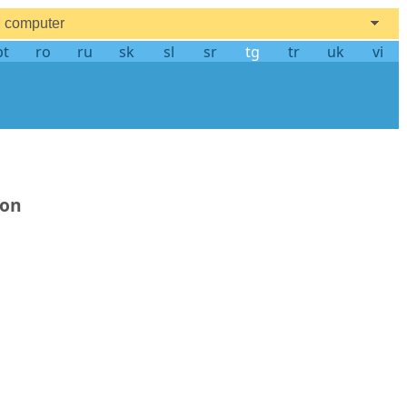
computer
pt
ro
ru
sk
sl
sr
tg
tr
uk
vi
ion