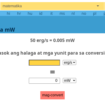
matematika
hi
hr
hu
id
it
ms
nl
no
pl
 sa mW
50 erg/s = 0.005 mW
asok ang halaga at mga yunit para sa convers
=
mag-convert