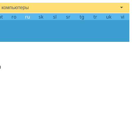
компьютеры
pt
ro
ru
sk
sl
sr
tg
tr
uk
vi
а