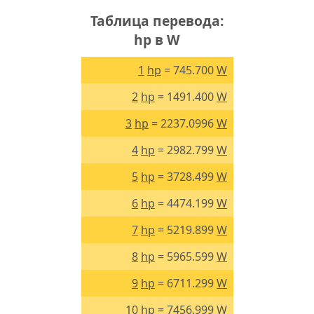
Таблица перевода:
hp в W
1
hp
= 745.700
W
2
hp
= 1491.400
W
3
hp
= 2237.0996
W
4
hp
= 2982.799
W
5
hp
= 3728.499
W
6
hp
= 4474.199
W
7
hp
= 5219.899
W
8
hp
= 5965.599
W
9
hp
= 6711.299
W
10
hp
= 7456.999
W