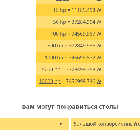
15
hp
= 11185.498
W
50
hp
= 37284.994
W
100
hp
= 74569.987
W
500
hp
= 372849.936
W
1000
hp
= 745699.872
W
5000
hp
= 3728499.358
W
10000
hp
= 7456998.716
W
вам могут понравиться столы
большой конверсионный 