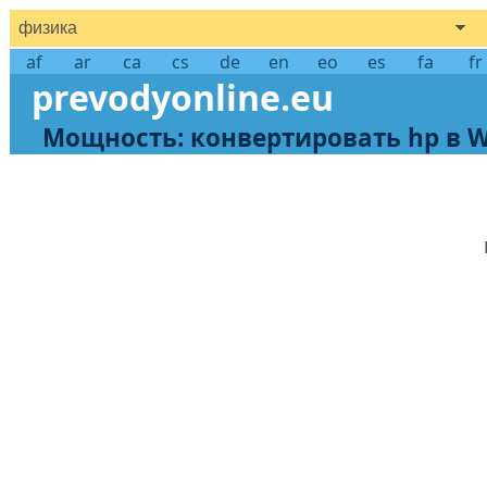
физика
af
ar
ca
cs
de
en
eo
es
fa
fr
prevodyonline.eu
Мощность: конвертировать hp в 