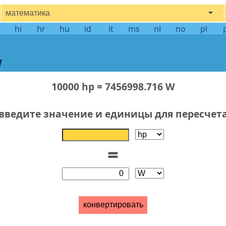
математика
hi
hr
hu
id
it
ms
nl
no
pl
W
10000 hp = 7456998.716 W
введите значение и единицы для пересчет
=
конвертировать