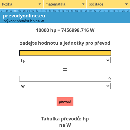
fyzika
matematika
počítače
af
ar
ca
cs
de
en
eo
es
fa
fr
hi
hr
hu
id
it
ms
nl
no
pl
pt
ro
ru
sk
sl
sr
tg
tr
uk
vi
prevodyonline.eu
výkon: převést hp na W
10000 hp = 7456998.716 W
zadejte hodnotu a jednotky pro převod
=
převést
Tabulka převodů: hp
na W