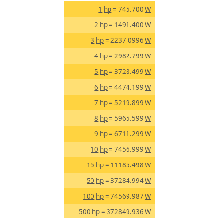
1
hp
= 745.700
W
2
hp
= 1491.400
W
3
hp
= 2237.0996
W
4
hp
= 2982.799
W
5
hp
= 3728.499
W
6
hp
= 4474.199
W
7
hp
= 5219.899
W
8
hp
= 5965.599
W
9
hp
= 6711.299
W
10
hp
= 7456.999
W
15
hp
= 11185.498
W
50
hp
= 37284.994
W
100
hp
= 74569.987
W
500
hp
= 372849.936
W