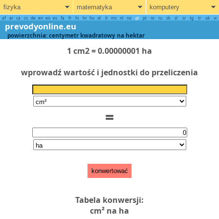
fizyka
matematyka
komputery
af
ar
ca
cs
de
en
eo
es
fa
fr
hi
hr
hu
id
it
ms
nl
no
pl
pt
ro
ru
sk
sl
sr
tg
tr
uk
vi
prevodyonline.eu
powierzchnia: centymetr kwadratowy na hektar
1 cm2 = 0.00000001 ha
wprowadź wartość i jednostki do przeliczenia
=
konwertować
Tabela konwersji:
cm² na ha