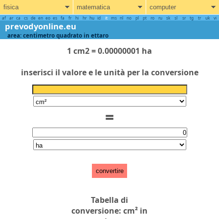
fisica
matematica
computer
af
ar
ca
cs
de
en
eo
es
fa
fr
hi
hr
hu
id
it
ms
nl
no
pl
pt
ro
ru
sk
sl
sr
tg
tr
uk
vi
prevodyonline.eu
area: centimetro quadrato in ettaro
1 cm2 = 0.00000001 ha
inserisci il valore e le unità per la conversione
=
convertire
Tabella di
conversione: cm² in