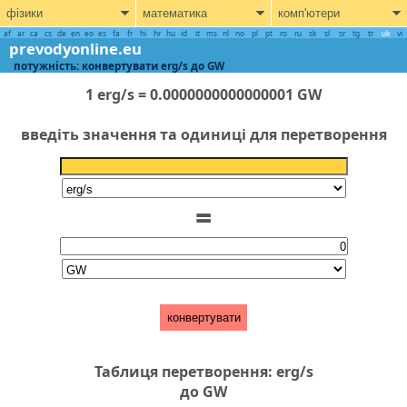
фізики
математика
комп'ютери
af
ar
ca
cs
de
en
eo
es
fa
fr
hi
hr
hu
id
it
ms
nl
no
pl
pt
ro
ru
sk
sl
sr
tg
tr
uk
vi
prevodyonline.eu
потужність: конвертувати erg/s до GW
1 erg/s = 0.0000000000000001 GW
введіть значення та одиниці для перетворення
=
конвертувати
Таблиця перетворення: erg/s
до GW