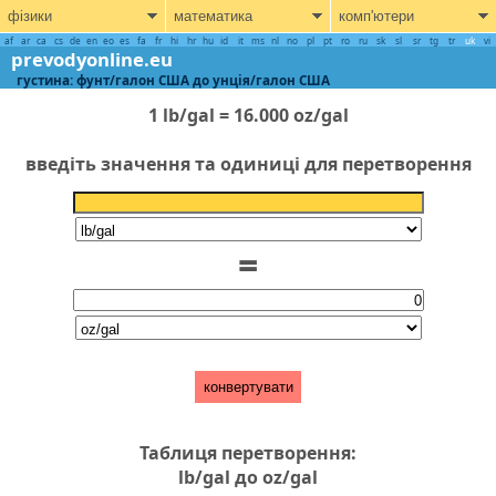
фізики
математика
комп'ютери
af
ar
ca
cs
de
en
eo
es
fa
fr
hi
hr
hu
id
it
ms
nl
no
pl
pt
ro
ru
sk
sl
sr
tg
tr
uk
vi
prevodyonline.eu
густина: фунт/галон США до унція/галон США
1 lb/gal = 16.000 oz/gal
введіть значення та одиниці для перетворення
=
конвертувати
Таблиця перетворення:
lb/gal до oz/gal