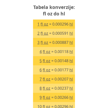
Tabela konverzije:
fl oz do hl
1
fl oz
= 0.000296
hl
2
fl oz
= 0.000591
hl
3
fl oz
= 0.000887
hl
4
fl oz
= 0.00118
hl
5
fl oz
= 0.00148
hl
6
fl oz
= 0.00177
hl
7
fl oz
= 0.00207
hl
8
fl oz
= 0.00237
hl
9
fl oz
= 0.00266
hl
10
fl oz
= 0.00296
hl