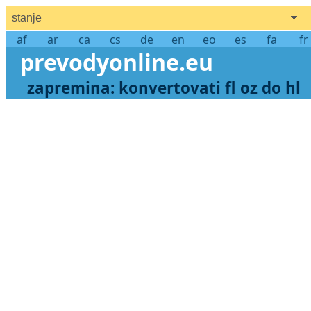
stanje
af
ar
ca
cs
de
en
eo
es
fa
fr
prevodyonline.eu
zapremina: konvertovati fl oz do hl