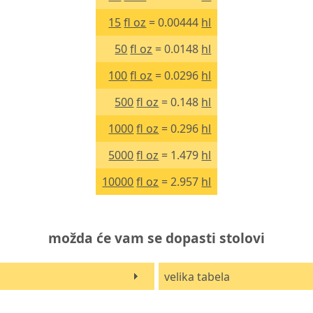
15
fl oz
= 0.00444
hl
50
fl oz
= 0.0148
hl
100
fl oz
= 0.0296
hl
500
fl oz
= 0.148
hl
1000
fl oz
= 0.296
hl
5000
fl oz
= 1.479
hl
10000
fl oz
= 2.957
hl
možda će vam se dopasti stolovi
velika tabela