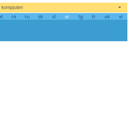
kompjuteri
pt
ro
ru
sk
sl
sr
tg
tr
uk
vi