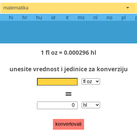
matematika
hi
hr
hu
id
it
ms
nl
no
pl
1 fl oz = 0.000296 hl
unesite vrednost i jedinice za konverziju
=
konvertovati