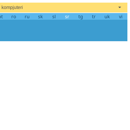
kompjuteri
pt
ro
ru
sk
sl
sr
tg
tr
uk
vi