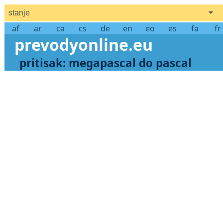
stanje
af
ar
ca
cs
de
en
eo
es
fa
fr
prevodyonline.eu
pritisak: megapascal do pascal