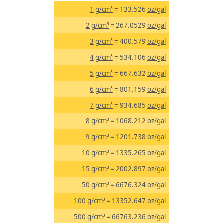
1
g/cm³
= 133.526
oz/gal
2
g/cm³
= 267.0529
oz/gal
3
g/cm³
= 400.579
oz/gal
4
g/cm³
= 534.106
oz/gal
5
g/cm³
= 667.632
oz/gal
6
g/cm³
= 801.159
oz/gal
7
g/cm³
= 934.685
oz/gal
8
g/cm³
= 1068.212
oz/gal
9
g/cm³
= 1201.738
oz/gal
10
g/cm³
= 1335.265
oz/gal
15
g/cm³
= 2002.897
oz/gal
50
g/cm³
= 6676.324
oz/gal
100
g/cm³
= 13352.647
oz/gal
500
g/cm³
= 66763.236
oz/gal