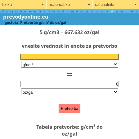
fizika
matematika
računalniki
af
ar
ca
cs
de
en
eo
es
fa
fr
hi
hr
hu
id
it
ms
nl
no
pl
pt
ro
ru
sk
sl
sr
tg
tr
uk
vi
prevodyonline.eu
gostota: Pretvorba g/cm³ do oz/gal
5 g/cm3 = 667.632 oz/gal
vnesite vrednost in enote za pretvorbo
=
Pretvorba
Tabela pretvorbe: g/cm³ do
oz/gal