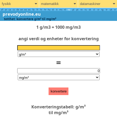
fysikk
matematikk
datamaskiner
af
ar
ca
cs
de
en
eo
es
fa
fr
hi
hr
hu
id
it
ms
nl
no
pl
pt
ro
ru
sk
sl
sr
tg
tr
uk
vi
prevodyonline.eu
tetthet: konvertere g/m³ til mg/m³
1 g/m3 = 1000 mg/m3
angi verdi og enheter for konvertering
=
konvertere
Konverteringstabell: g/m³
til mg/m³