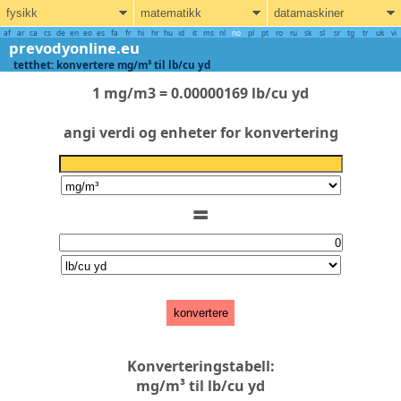
fysikk
matematikk
datamaskiner
af
ar
ca
cs
de
en
eo
es
fa
fr
hi
hr
hu
id
it
ms
nl
no
pl
pt
ro
ru
sk
sl
sr
tg
tr
uk
vi
prevodyonline.eu
tetthet: konvertere mg/m³ til lb/cu yd
1 mg/m3 = 0.00000169 lb/cu yd
angi verdi og enheter for konvertering
=
konvertere
Konverteringstabell:
mg/m³ til lb/cu yd