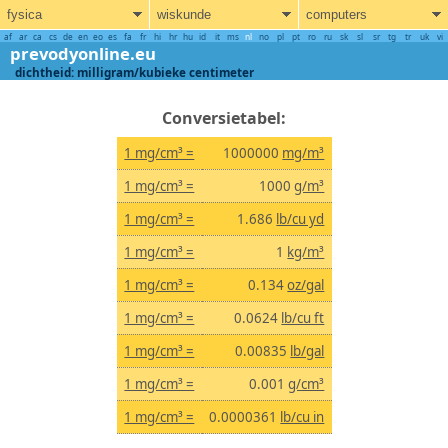
fysica
wiskunde
computers
af
ar
ca
cs
de
en
eo
es
fa
fr
hi
hr
hu
id
it
ms
nl
no
pl
pt
ro
ru
sk
sl
sr
tg
tr
uk
vi
prevodyonline.eu
dichtheid: milligram/kubieke centimeter
Conversietabel:
1 mg/cm³ =
1000000
mg/m³
1 mg/cm³ =
1000
g/m³
1 mg/cm³ =
1.686
lb/cu yd
1 mg/cm³ =
1
kg/m³
1 mg/cm³ =
0.134
oz/gal
1 mg/cm³ =
0.0624
lb/cu ft
1 mg/cm³ =
0.00835
lb/gal
1 mg/cm³ =
0.001
g/cm³
1 mg/cm³ =
0.0000361
lb/cu in