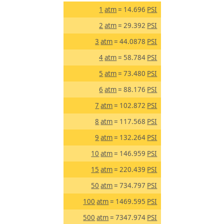
1
atm
= 14.696
PSI
2
atm
= 29.392
PSI
3
atm
= 44.0878
PSI
4
atm
= 58.784
PSI
5
atm
= 73.480
PSI
6
atm
= 88.176
PSI
7
atm
= 102.872
PSI
8
atm
= 117.568
PSI
9
atm
= 132.264
PSI
10
atm
= 146.959
PSI
15
atm
= 220.439
PSI
50
atm
= 734.797
PSI
100
atm
= 1469.595
PSI
500
atm
= 7347.974
PSI