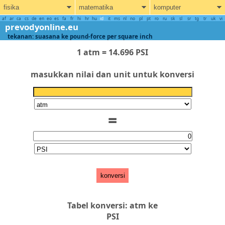
fisika
matematika
komputer
af
ar
ca
cs
de
en
eo
es
fa
fr
hi
hr
hu
id
it
ms
nl
no
pl
pt
ro
ru
sk
sl
sr
tg
tr
uk
vi
prevodyonline.eu
tekanan: suasana ke pound-force per square inch
1 atm = 14.696 PSI
masukkan nilai dan unit untuk konversi
=
konversi
Tabel konversi: atm ke
PSI