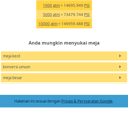
1000
atm
= 14695.949
PSI
5000
atm
= 73479.744
PSI
10000
atm
= 146959.488
PSI
Anda mungkin menyukai meja
meja kecil
konversi umum
meja besar
Halaman ini sesuai dengan
Privasi & Persyaratan Google
.