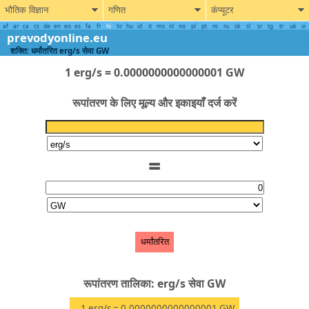
भौतिक विज्ञान
गणित
कंप्यूटर
af
ar
ca
cs
de
en
eo
es
fa
fr
hi
hr
hu
id
it
ms
nl
no
pl
pt
ro
ru
sk
sl
sr
tg
tr
uk
vi
prevodyonline.eu
शक्ति: धर्मांतरित erg/s सेवा GW
1 erg/s = 0.0000000000000001 GW
रूपांतरण के लिए मूल्य और इकाइयाँ दर्ज करें
=
धर्मांतरित
रूपांतरण तालिका: erg/s सेवा GW
1
erg/s
= 0.0000000000000001
GW