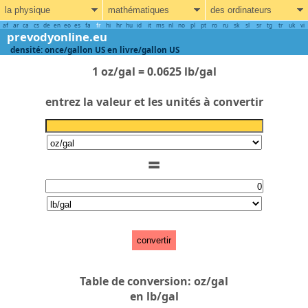
la physique
mathématiques
des ordinateurs
af
ar
ca
cs
de
en
eo
es
fa
fr
hi
hr
hu
id
it
ms
nl
no
pl
pt
ro
ru
sk
sl
sr
tg
tr
uk
vi
prevodyonline.eu
densité: once/gallon US en livre/gallon US
1 oz/gal = 0.0625 lb/gal
entrez la valeur et les unités à convertir
=
convertir
Table de conversion: oz/gal
en lb/gal