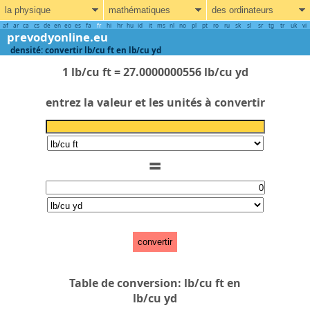
la physique
mathématiques
des ordinateurs
af
ar
ca
cs
de
en
eo
es
fa
fr
hi
hr
hu
id
it
ms
nl
no
pl
pt
ro
ru
sk
sl
sr
tg
tr
uk
vi
prevodyonline.eu
densité: convertir lb/cu ft en lb/cu yd
1 lb/cu ft = 27.0000000556 lb/cu yd
entrez la valeur et les unités à convertir
=
convertir
Table de conversion: lb/cu ft en
lb/cu yd