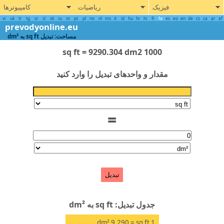
فیزیک
ریاضیات
کامپیوترها
vi
uk
tr
tg
sr
sl
sk
ru
ro
pt
pl
no
nl
ms
it
id
hu
hr
hi
fr
fa
es
eo
en
de
cs
ca
ar
prevodyonline.eu
مساحت: تبدیل sq ft به dm²
1000 sq ft = 9290.304 dm2
مقدار و واحدهای تبدیل را وارد کنید
=
تبدیل
جدول تبدیل: sq ft به dm²
dm²
= 9.290
sq ft
1