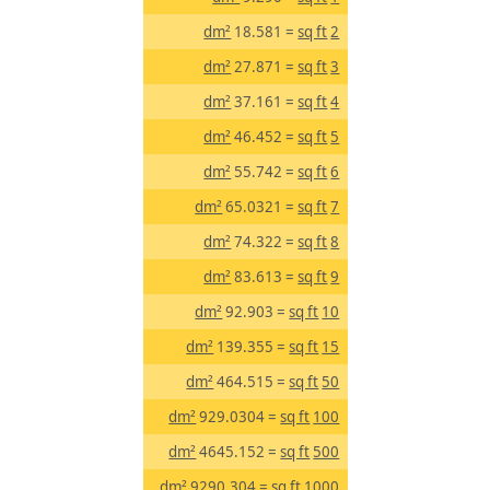
dm²
= 18.581
sq ft
2
dm²
= 27.871
sq ft
3
dm²
= 37.161
sq ft
4
dm²
= 46.452
sq ft
5
dm²
= 55.742
sq ft
6
dm²
= 65.0321
sq ft
7
dm²
= 74.322
sq ft
8
dm²
= 83.613
sq ft
9
dm²
= 92.903
sq ft
10
dm²
= 139.355
sq ft
15
dm²
= 464.515
sq ft
50
dm²
= 929.0304
sq ft
100
dm²
= 4645.152
sq ft
500
dm²
= 9290.304
sq ft
1000