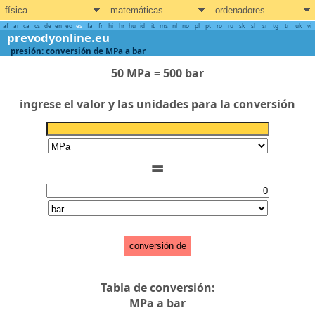
física
matemáticas
ordenadores
af
ar
ca
cs
de
en
eo
es
fa
fr
hi
hr
hu
id
it
ms
nl
no
pl
pt
ro
ru
sk
sl
sr
tg
tr
uk
vi
prevodyonline.eu
presión: conversión de MPa a bar
50 MPa = 500 bar
ingrese el valor y las unidades para la conversión
=
conversión de
Tabla de conversión:
MPa a bar