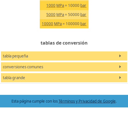
1000
MPa
= 10000
bar
5000
MPa
= 50000
bar
10000
MPa
= 100000
bar
tablas de conversión
tabla pequeña
conversiones comunes
tabla grande
Esta página cumple con los
Términos y Privacidad de Google
.