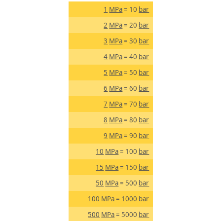
1
MPa
= 10
bar
2
MPa
= 20
bar
3
MPa
= 30
bar
4
MPa
= 40
bar
5
MPa
= 50
bar
6
MPa
= 60
bar
7
MPa
= 70
bar
8
MPa
= 80
bar
9
MPa
= 90
bar
10
MPa
= 100
bar
15
MPa
= 150
bar
50
MPa
= 500
bar
100
MPa
= 1000
bar
500
MPa
= 5000
bar