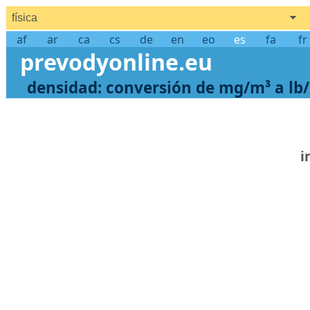
física
af
ar
ca
cs
de
en
eo
es
fa
fr
prevodyonline.eu
densidad: conversión de mg/m³ a lb/
i