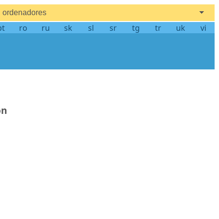
ordenadores
pt
ro
ru
sk
sl
sr
tg
tr
uk
vi
ón