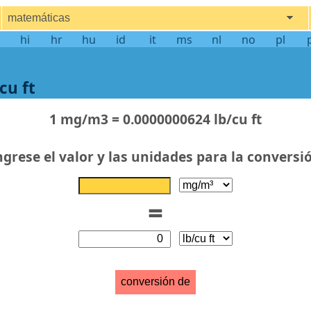
matemáticas
hi
hr
hu
id
it
ms
nl
no
pl
cu ft
1 mg/m3 = 0.0000000624 lb/cu ft
ngrese el valor y las unidades para la conversi
=
conversión de