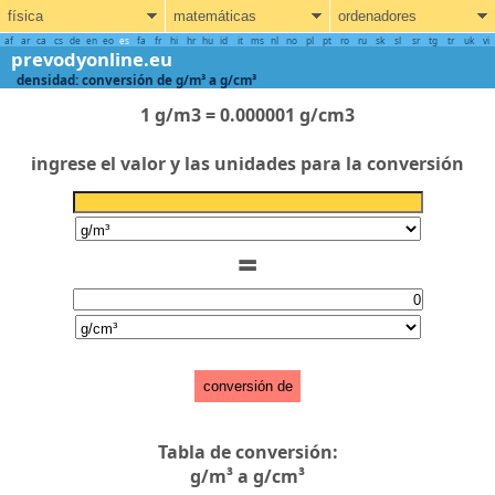
física
matemáticas
ordenadores
af
ar
ca
cs
de
en
eo
es
fa
fr
hi
hr
hu
id
it
ms
nl
no
pl
pt
ro
ru
sk
sl
sr
tg
tr
uk
vi
prevodyonline.eu
densidad: conversión de g/m³ a g/cm³
1 g/m3 = 0.000001 g/cm3
ingrese el valor y las unidades para la conversión
=
conversión de
Tabla de conversión:
g/m³ a g/cm³