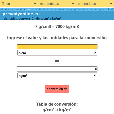
física
matemáticas
ordenadores
af
ar
ca
cs
de
en
eo
es
fa
fr
hi
hr
hu
id
it
ms
nl
no
pl
pt
ro
ru
sk
sl
sr
tg
tr
uk
vi
prevodyonline.eu
densidad: conversión de g/cm³ a kg/m³
7 g/cm3 = 7000 kg/m3
ingrese el valor y las unidades para la conversión
=
conversión de
Tabla de conversión:
g/cm³ a kg/m³