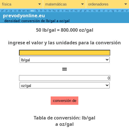
física
matemáticas
ordenadores
af
ar
ca
cs
de
en
eo
es
fa
fr
hi
hr
hu
id
it
ms
nl
no
pl
pt
ro
ru
sk
sl
sr
tg
tr
uk
vi
prevodyonline.eu
densidad: conversión de lb/gal a oz/gal
50 lb/gal = 800.000 oz/gal
ingrese el valor y las unidades para la conversión
=
conversión de
Tabla de conversión: lb/gal
a oz/gal