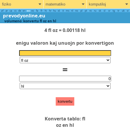
fiziko
matematiko
komputiloj
af
ar
ca
cs
de
en
eo
es
fa
fr
hi
hr
hu
id
it
ms
nl
no
pl
pt
ro
ru
sk
sl
sr
tg
tr
uk
vi
prevodyonline.eu
volumeno: konvertu fl oz en hl
4 fl oz = 0.00118 hl
enigu valoron kaj unuojn por konvertigon
=
konvertu
Konverta tablo: fl
oz en hl