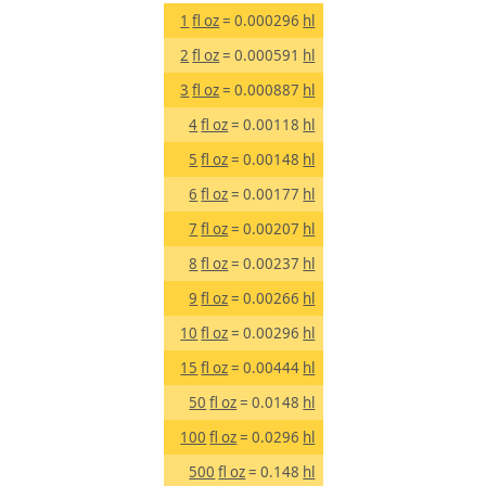
1
fl oz
= 0.000296
hl
2
fl oz
= 0.000591
hl
3
fl oz
= 0.000887
hl
4
fl oz
= 0.00118
hl
5
fl oz
= 0.00148
hl
6
fl oz
= 0.00177
hl
7
fl oz
= 0.00207
hl
8
fl oz
= 0.00237
hl
9
fl oz
= 0.00266
hl
10
fl oz
= 0.00296
hl
15
fl oz
= 0.00444
hl
50
fl oz
= 0.0148
hl
100
fl oz
= 0.0296
hl
500
fl oz
= 0.148
hl