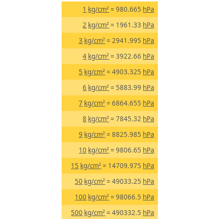
1
kg/cm²
= 980.665
hPa
2
kg/cm²
= 1961.33
hPa
3
kg/cm²
= 2941.995
hPa
4
kg/cm²
= 3922.66
hPa
5
kg/cm²
= 4903.325
hPa
6
kg/cm²
= 5883.99
hPa
7
kg/cm²
= 6864.655
hPa
8
kg/cm²
= 7845.32
hPa
9
kg/cm²
= 8825.985
hPa
10
kg/cm²
= 9806.65
hPa
15
kg/cm²
= 14709.975
hPa
50
kg/cm²
= 49033.25
hPa
100
kg/cm²
= 98066.5
hPa
500
kg/cm²
= 490332.5
hPa