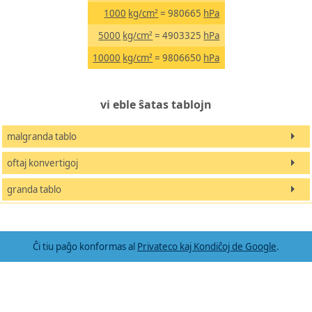
1000
kg/cm²
= 980665
hPa
5000
kg/cm²
= 4903325
hPa
10000
kg/cm²
= 9806650
hPa
vi eble ŝatas tablojn
malgranda tablo
oftaj konvertigoj
granda tablo
Ĉi tiu paĝo konformas al
Privateco kaj Kondiĉoj de Google
.