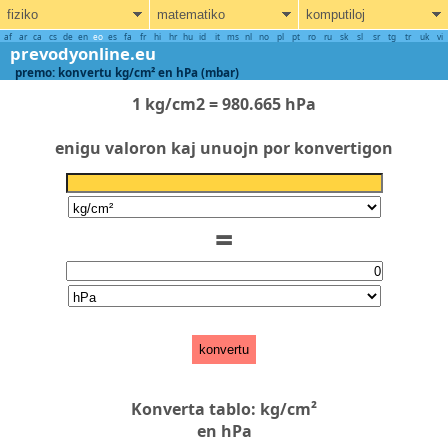
fiziko
matematiko
komputiloj
af
ar
ca
cs
de
en
eo
es
fa
fr
hi
hr
hu
id
it
ms
nl
no
pl
pt
ro
ru
sk
sl
sr
tg
tr
uk
vi
prevodyonline.eu
premo: konvertu kg/cm² en hPa (mbar)
1 kg/cm2 = 980.665 hPa
enigu valoron kaj unuojn por konvertigon
=
konvertu
Konverta tablo: kg/cm²
en hPa