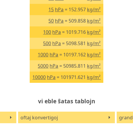
15
hPa
= 152.957
kg/m²
50
hPa
= 509.858
kg/m²
100
hPa
= 1019.716
kg/m²
500
hPa
= 5098.581
kg/m²
1000
hPa
= 10197.162
kg/m²
5000
hPa
= 50985.811
kg/m²
10000
hPa
= 101971.621
kg/m²
vi eble ŝatas tablojn
oftaj konvertigoj
grand