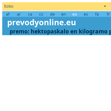
fiziko
af
ar
ca
cs
de
en
eo
es
fa
fr
prevodyonline.eu
premo: hektopaskalo en kilogramo 