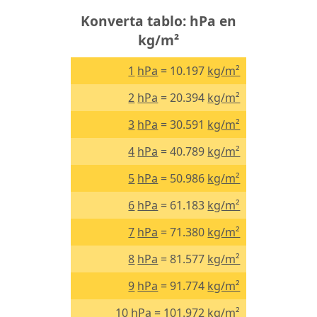
Konverta tablo: hPa en
kg/m²
1
hPa
= 10.197
kg/m²
2
hPa
= 20.394
kg/m²
3
hPa
= 30.591
kg/m²
4
hPa
= 40.789
kg/m²
5
hPa
= 50.986
kg/m²
6
hPa
= 61.183
kg/m²
7
hPa
= 71.380
kg/m²
8
hPa
= 81.577
kg/m²
9
hPa
= 91.774
kg/m²
10
hPa
= 101.972
kg/m²