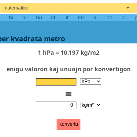
matematiko
hi
hr
hu
id
it
ms
nl
no
pl
per kvadrata metro
1 hPa = 10.197 kg/m2
enigu valoron kaj unuojn por konvertigon
=
konvertu