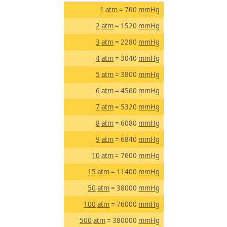
1
atm
= 760
mmHg
2
atm
= 1520
mmHg
3
atm
= 2280
mmHg
4
atm
= 3040
mmHg
5
atm
= 3800
mmHg
6
atm
= 4560
mmHg
7
atm
= 5320
mmHg
8
atm
= 6080
mmHg
9
atm
= 6840
mmHg
10
atm
= 7600
mmHg
15
atm
= 11400
mmHg
50
atm
= 38000
mmHg
100
atm
= 76000
mmHg
500
atm
= 380000
mmHg