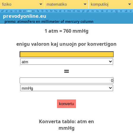
fiziko
matematiko
komputiloj
af
ar
ca
cs
de
en
eo
es
fa
fr
hi
hr
hu
id
it
ms
nl
no
pl
pt
ro
ru
sk
sl
sr
tg
tr
uk
vi
prevodyonline.eu
premo: atmosfero en millimeter of mercury column
1 atm = 760 mmHg
enigu valoron kaj unuojn por konvertigon
=
konvertu
Konverta tablo: atm en
mmHg