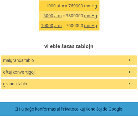
1000
atm
= 760000
mmHg
5000
atm
= 3800000
mmHg
10000
atm
= 7600000
mmHg
vi eble ŝatas tablojn
malgranda tablo
oftaj konvertigoj
granda tablo
Ĉi tiu paĝo konformas al
Privateco kaj Kondiĉoj de Google
.