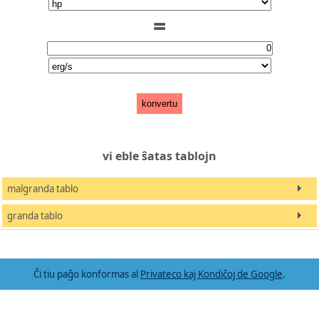
=
konvertu
vi eble ŝatas tablojn
malgranda tablo
granda tablo
Ĉi tiu paĝo konformas al
Privateco kaj Kondiĉoj de Google
.