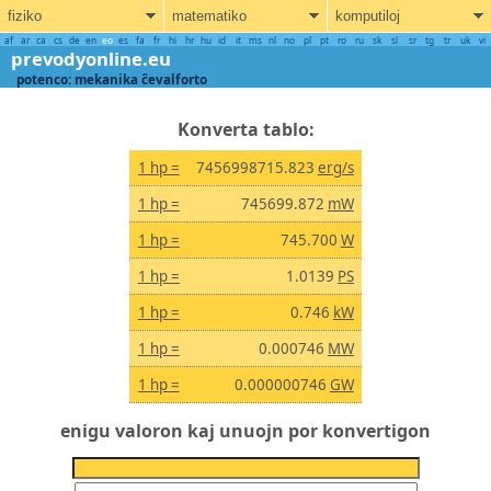
fiziko
matematiko
komputiloj
af
ar
ca
cs
de
en
eo
es
fa
fr
hi
hr
hu
id
it
ms
nl
no
pl
pt
ro
ru
sk
sl
sr
tg
tr
uk
vi
prevodyonline.eu
potenco: mekanika ĉevalforto
Konverta tablo:
1 hp =
7456998715.823
erg/s
1 hp =
745699.872
mW
1 hp =
745.700
W
1 hp =
1.0139
PS
1 hp =
0.746
kW
1 hp =
0.000746
MW
1 hp =
0.000000746
GW
enigu valoron kaj unuojn por konvertigon