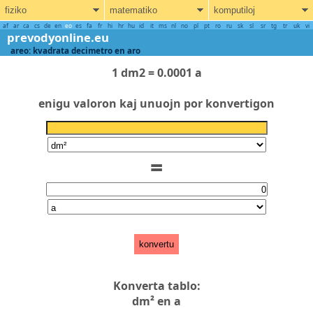
fiziko
matematiko
komputiloj
af
ar
ca
cs
de
en
eo
es
fa
fr
hi
hr
hu
id
it
ms
nl
no
pl
pt
ro
ru
sk
sl
sr
tg
tr
uk
vi
prevodyonline.eu
areo: kvadrata decimetro en aro
1 dm2 = 0.0001 a
enigu valoron kaj unuojn por konvertigon
=
konvertu
Konverta tablo:
dm² en a