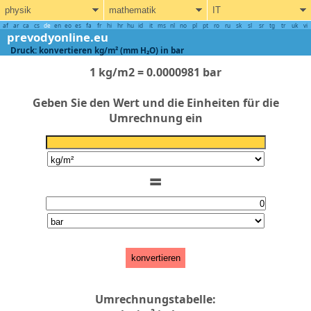
physik
mathematik
IT
af
ar
ca
cs
de
en
eo
es
fa
fr
hi
hr
hu
id
it
ms
nl
no
pl
pt
ro
ru
sk
sl
sr
tg
tr
uk
vi
prevodyonline.eu
Druck: konvertieren kg/m² (mm H₂O) in bar
1 kg/m2 = 0.0000981 bar
Geben Sie den Wert und die Einheiten für die
Umrechnung ein
=
konvertieren
Umrechnungstabelle: