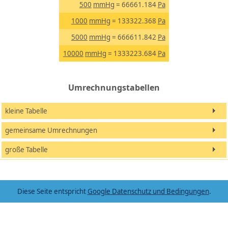
500
mmHg
= 66661.184
Pa
1000
mmHg
= 133322.368
Pa
5000
mmHg
= 666611.842
Pa
10000
mmHg
= 1333223.684
Pa
Umrechnungstabellen
kleine Tabelle
gemeinsame Umrechnungen
große Tabelle
Diese Seite entspricht
Google Datenschutz und Bedingungen
.