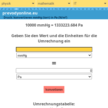
physik
mathematik
IT
af
ar
ca
cs
de
en
eo
es
fa
fr
hi
hr
hu
id
it
ms
nl
no
pl
pt
ro
ru
sk
sl
sr
tg
tr
uk
vi
prevodyonline.eu
Druck: konvertieren mmHg (torr) in Pa (N/m²)
10000 mmHg = 1333223.684 Pa
Geben Sie den Wert und die Einheiten für die
Umrechnung ein
=
konvertieren
Umrechnungstabelle: