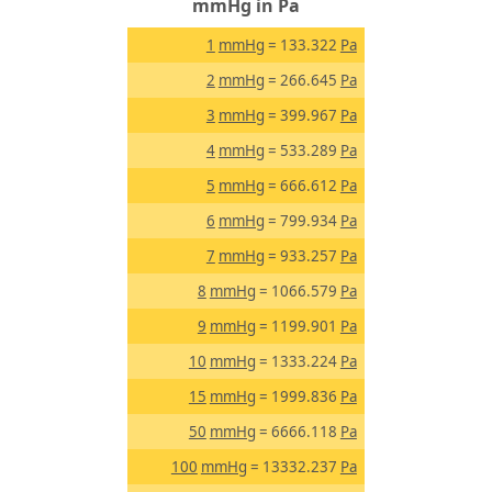
mmHg in Pa
1
mmHg
= 133.322
Pa
2
mmHg
= 266.645
Pa
3
mmHg
= 399.967
Pa
4
mmHg
= 533.289
Pa
5
mmHg
= 666.612
Pa
6
mmHg
= 799.934
Pa
7
mmHg
= 933.257
Pa
8
mmHg
= 1066.579
Pa
9
mmHg
= 1199.901
Pa
10
mmHg
= 1333.224
Pa
15
mmHg
= 1999.836
Pa
50
mmHg
= 6666.118
Pa
100
mmHg
= 13332.237
Pa