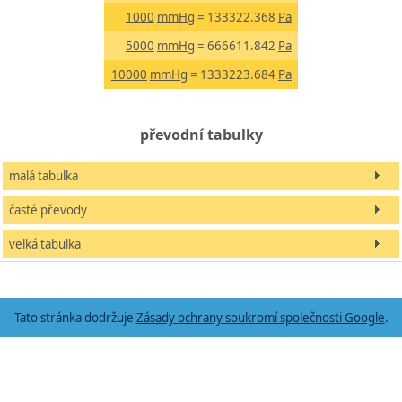
1000
mmHg
= 133322.368
Pa
5000
mmHg
= 666611.842
Pa
10000
mmHg
= 1333223.684
Pa
převodní tabulky
malá tabulka
časté převody
velká tabulka
Tato stránka dodržuje
Zásady ochrany soukromí společnosti Google
.