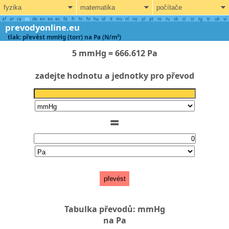
fyzika
matematika
počítače
af
ar
ca
cs
de
en
eo
es
fa
fr
hi
hr
hu
id
it
ms
nl
no
pl
pt
ro
ru
sk
sl
sr
tg
tr
uk
vi
prevodyonline.eu
tlak: převést mmHg (torr) na Pa (N/m²)
5 mmHg = 666.612 Pa
zadejte hodnotu a jednotky pro převod
=
převést
Tabulka převodů: mmHg
na Pa