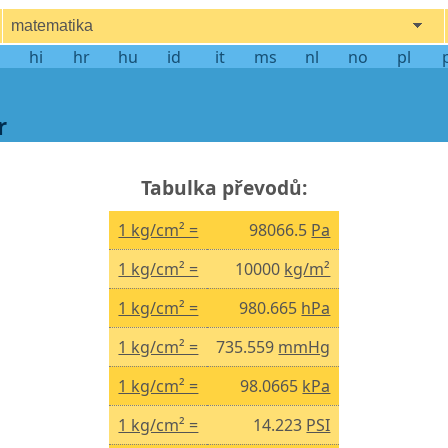
matematika
hi
hr
hu
id
it
ms
nl
no
pl
r
Tabulka převodů:
1 kg/cm² =
98066.5
Pa
1 kg/cm² =
10000
kg/m²
1 kg/cm² =
980.665
hPa
1 kg/cm² =
735.559
mmHg
1 kg/cm² =
98.0665
kPa
1 kg/cm² =
14.223
PSI