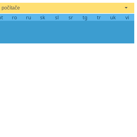
počítače
pt
ro
ru
sk
sl
sr
tg
tr
uk
vi