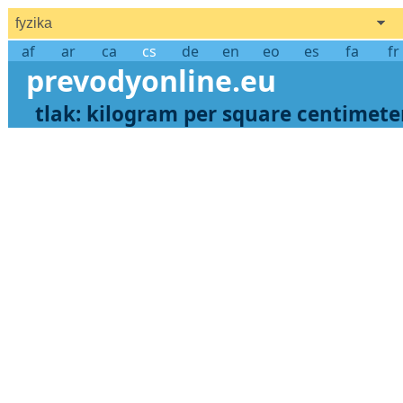
fyzika
af
ar
ca
cs
de
en
eo
es
fa
fr
prevodyonline.eu
tlak: kilogram per square centimete