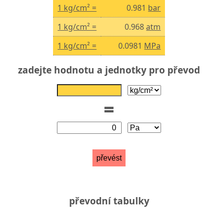
1 kg/cm² =
0.981
bar
1 kg/cm² =
0.968
atm
1 kg/cm² =
0.0981
MPa
zadejte hodnotu a jednotky pro převod
=
převést
převodní tabulky