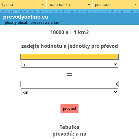
fyzika
matematika
počítače
af
ar
ca
cs
de
en
eo
es
fa
fr
hi
hr
hu
id
it
ms
nl
no
pl
pt
ro
ru
sk
sl
sr
tg
tr
uk
vi
prevodyonline.eu
plošný obsah: převést a na km²
10000 a = 1 km2
zadejte hodnotu a jednotky pro převod
=
převést
Tabulka
převodů: a na