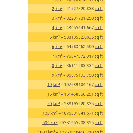
2
km²
= 21527820.833
sq ft
3
km²
= 32291731.250
sq ft
4
km²
= 43055641.667
sq ft
5
km²
= 53819552.0835
sq ft
6
km²
= 64583462.500
sq ft
7
km²
= 75347372.917
sq ft
8
km²
= 86111283.334
sq ft
9
km²
= 96875193.750
sq ft
10
km²
= 107639104.167
sq ft
15
km²
= 161458656.251
sq ft
50
km²
= 538195520.835
sq ft
100
km²
= 1076391041.671
sq ft
500
km²
= 5381955208.355
sq ft
1000
km²
= 10763910416.710
sq ft