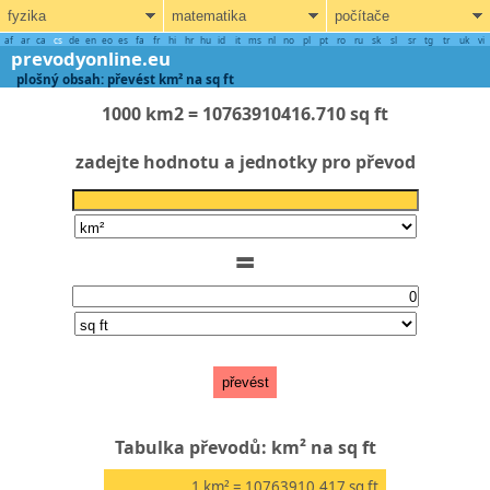
fyzika
matematika
počítače
af
ar
ca
cs
de
en
eo
es
fa
fr
hi
hr
hu
id
it
ms
nl
no
pl
pt
ro
ru
sk
sl
sr
tg
tr
uk
vi
prevodyonline.eu
plošný obsah: převést km² na sq ft
1000 km2 = 10763910416.710 sq ft
zadejte hodnotu a jednotky pro převod
=
převést
Tabulka převodů: km² na sq ft
1
km²
= 10763910.417
sq ft