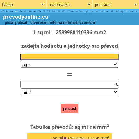
fyzika
matematika
počítače
af
ar
ca
cs
de
en
eo
es
fa
fr
hi
hr
hu
id
it
ms
nl
no
pl
pt
ro
ru
sk
sl
sr
tg
tr
uk
vi
prevodyonline.eu
plošný obsah: čtvereční míle na milimetr čvereční
1 sq mi = 2589988110336 mm2
zadejte hodnotu a jednotky pro převod
=
převést
Tabulka převodů: sq mi na mm²
1
sq mi
= 2589988110336
mm²