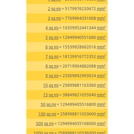
2
sq mi
= 5179976220672
mm²
3
sq mi
= 7769964331008
mm²
4
sq mi
= 10359952441344
mm²
5
sq mi
= 12949940551680
mm²
6
sq mi
= 15539928662016
mm²
7
sq mi
= 18129916772352
mm²
8
sq mi
= 20719904882688
mm²
9
sq mi
= 23309892993024
mm²
10
sq mi
= 25899881103360
mm²
15
sq mi
= 38849821655040
mm²
50
sq mi
= 129499405516800
mm²
100
sq mi
= 258998811033600
mm²
500
sq mi
= 1294994055168000
mm²
1000
sq mi
= 2589988110336000
mm²