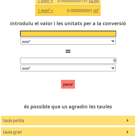
1 mm³ =
0.00000000131
cu yd
1 mm³ =
0.000000001
m³
introduïu el valor i les unitats per a la conversió
=
pasar
és possible que us agradin les taules
taula petita
taula gran