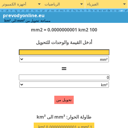
الفيزياء
الرياضيات
أجهزة الكمبيوتر
vi
uk
tr
tg
sr
sl
sk
ru
ro
pt
pl
no
nl
ms
it
id
hu
hr
hi
fr
fa
es
eo
en
de
cs
ca
ar
prevodyonline.eu
مساحة: تحويل من mm² الى km²
100 mm2 = 0.0000000001 km2
أدخل القيمة والوحدات للتحويل
=
تحويل من
طاولة الحوار: mm² الى km²
km²
= 0.000000000001
mm²
1