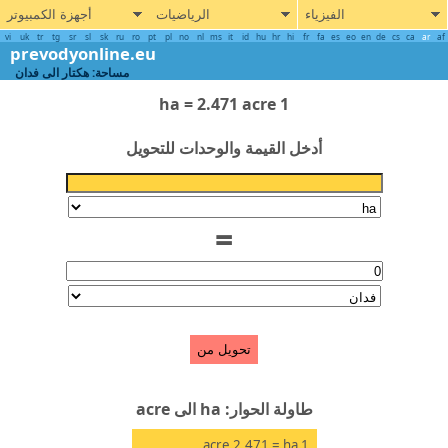
الفيزياء
الرياضيات
أجهزة الكمبيوتر
vi
uk
tr
tg
sr
sl
sk
ru
ro
pt
pl
no
nl
ms
it
id
hu
hr
hi
fr
fa
es
eo
en
de
cs
ca
ar
prevodyonline.eu
مساحة: هكتار الى فدان
1 ha = 2.471 acre
أدخل القيمة والوحدات للتحويل
=
تحويل من
طاولة الحوار: ha الى acre
acre
= 2.471
ha
1