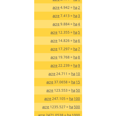
acre
= 4.942
ha
2
acre
= 7.413
ha
3
acre
= 9.884
ha
4
acre
= 12.355
ha
5
acre
= 14.826
ha
6
acre
= 17.297
ha
7
acre
= 19.768
ha
8
acre
= 22.239
ha
9
acre
= 24.711
ha
10
acre
= 37.0658
ha
15
acre
= 123.553
ha
50
acre
= 247.105
ha
100
acre
= 1235.527
ha
500
acre
= 2471.0538
ha
1000