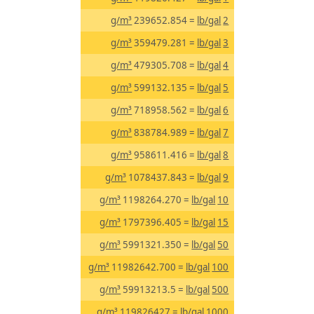
g/m³
= 239652.854
lb/gal
2
g/m³
= 359479.281
lb/gal
3
g/m³
= 479305.708
lb/gal
4
g/m³
= 599132.135
lb/gal
5
g/m³
= 718958.562
lb/gal
6
g/m³
= 838784.989
lb/gal
7
g/m³
= 958611.416
lb/gal
8
g/m³
= 1078437.843
lb/gal
9
g/m³
= 1198264.270
lb/gal
10
g/m³
= 1797396.405
lb/gal
15
g/m³
= 5991321.350
lb/gal
50
g/m³
= 11982642.700
lb/gal
100
g/m³
= 59913213.5
lb/gal
500
g/m³
= 119826427
lb/gal
1000