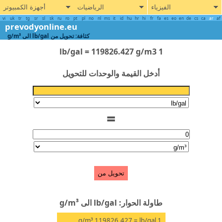
الفيزياء
الرياضيات
أجهزة الكمبيوتر
vi
uk
tr
tg
sr
sl
sk
ru
ro
pt
pl
no
nl
ms
it
id
hu
hr
hi
fr
fa
es
eo
en
de
cs
ca
ar
prevodyonline.eu
كثافة: تحويل من lb/gal الى g/m³
1 lb/gal = 119826.427 g/m3
أدخل القيمة والوحدات للتحويل
=
تحويل من
طاولة الحوار: lb/gal الى g/m³
g/m³
= 119826.427
lb/gal
1