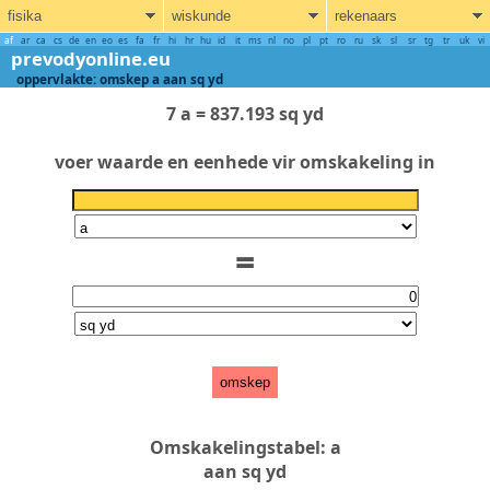
fisika
wiskunde
rekenaars
af
ar
ca
cs
de
en
eo
es
fa
fr
hi
hr
hu
id
it
ms
nl
no
pl
pt
ro
ru
sk
sl
sr
tg
tr
uk
vi
prevodyonline.eu
oppervlakte: omskep a aan sq yd
7 a = 837.193 sq yd
voer waarde en eenhede vir omskakeling in
=
omskep
Omskakelingstabel: a
aan sq yd