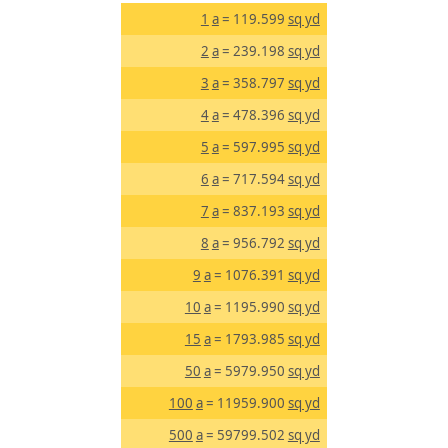
1
a
= 119.599
sq yd
2
a
= 239.198
sq yd
3
a
= 358.797
sq yd
4
a
= 478.396
sq yd
5
a
= 597.995
sq yd
6
a
= 717.594
sq yd
7
a
= 837.193
sq yd
8
a
= 956.792
sq yd
9
a
= 1076.391
sq yd
10
a
= 1195.990
sq yd
15
a
= 1793.985
sq yd
50
a
= 5979.950
sq yd
100
a
= 11959.900
sq yd
500
a
= 59799.502
sq yd