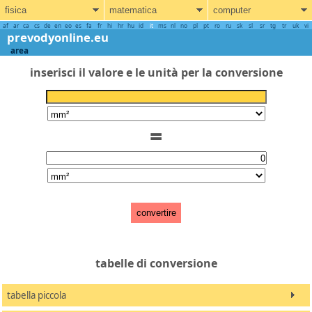
fisica
matematica
computer
af
ar
ca
cs
de
en
eo
es
fa
fr
hi
hr
hu
id
it
ms
nl
no
pl
pt
ro
ru
sk
sl
sr
tg
tr
uk
vi
prevodyonline.eu
area
inserisci il valore e le unità per la conversione
=
convertire
tabelle di conversione
tabella piccola