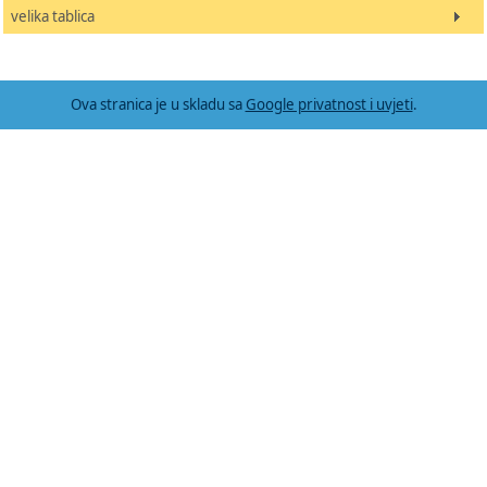
velika tablica
Ova stranica je u skladu sa
Google privatnost i uvjeti
.