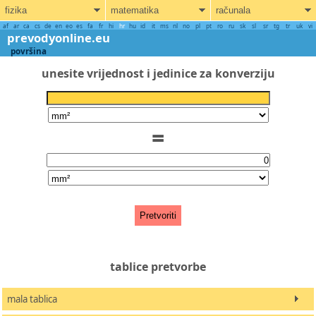
fizika
matematika
računala
af
ar
ca
cs
de
en
eo
es
fa
fr
hi
hr
hu
id
it
ms
nl
no
pl
pt
ro
ru
sk
sl
sr
tg
tr
uk
vi
prevodyonline.eu
površina
unesite vrijednost i jedinice za konverziju
=
Pretvoriti
tablice pretvorbe
mala tablica